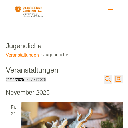
Jugendliche
Jugendliche
Veranstaltungen
Veranstaltungen
Veranst
Ver
21/11/2025
 - 
09/08/2026
Liste
Suche
Datum
Ans
Suche
November 2025
wählen.
Nav
und
Ansicht
Fr.
21
Navigat