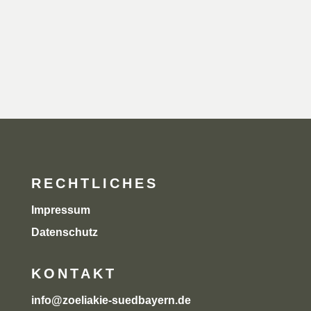
Du kannst dich jederzeit per Klick wieder aus der E-Mail-Liste
austragen. Informationen zur Datenverarbeitung findest du in
unserer
Datenschutzerklärung.
RECHTLICHES
Impressum
Datenschutz
KONTAKT
info@zoeliakie-suedbayern.de