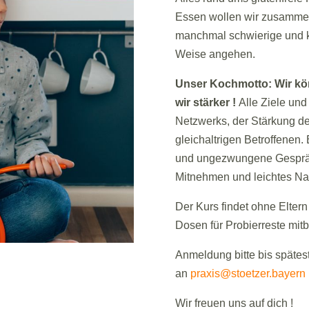
Essen wollen wir zusammen 
manchmal schwierige und k
Weise angehen.
Unser Kochmotto: Wir kön
wir stärker !
Alle Ziele und
Netzwerks, der Stärkung d
gleichaltrigen Betroffenen
und ungezwungene Gespräc
Mitnehmen und leichtes Na
Der Kurs findet ohne Eltern
Dosen für Probierreste mitb
Anmeldung bitte bis späte
an
praxis@stoetzer.bayern
Wir freuen uns auf dich !