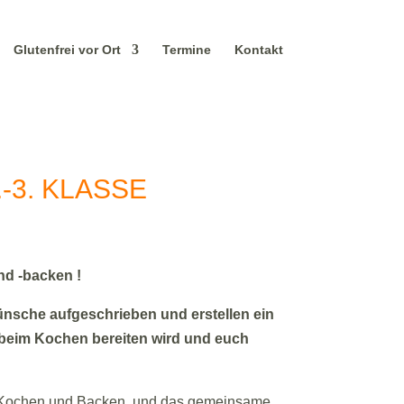
Glutenfrei vor Ort
Termine
Kontakt
-3. KLASSE
d -backen !
ünsche aufgeschrieben und erstellen ein
beim Kochen bereiten wird und euch
e Kochen und Backen, und das gemeinsame