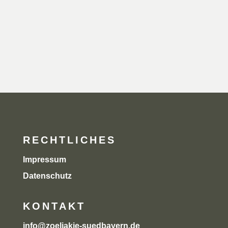
Du kannst dich jederzeit per Klick wieder aus der E-Mail-Liste
austragen. Informationen zur Datenverarbeitung findest du in
unserer
Datenschutzerklärung.
RECHTLICHES
Impressum
Datenschutz
KONTAKT
info@zoeliakie-suedbayern.de