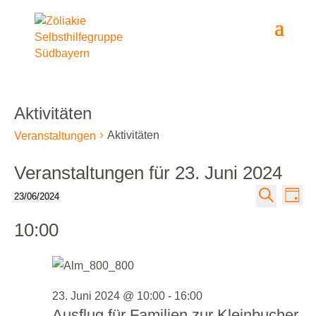
Aktivitäten
Aktivitäten
Veranstaltungen
Veranstaltungen für 23. Juni 2024
Veranst
Ver
23/06/2024
Tag
Suche
Datum
Ans
Suche
10:00
wählen.
Nav
und
Ansicht
Navigat
23. Juni 2024 @ 10:00
-
16:00
Ausflug für Familien zur Kleinbucher