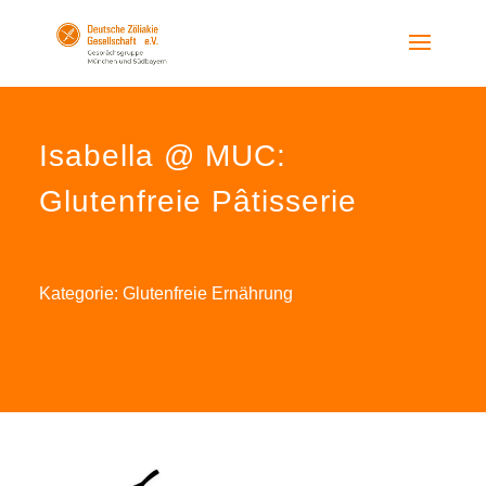
Isabella @ MUC:
Glutenfreie Pâtisserie
Kategorie:
Glutenfreie Ernährung